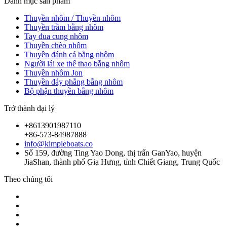
Danh mục sản phẩm
Thuyền nhôm / Thuyền nhôm
Thuyền trầm bằng nhôm
Tay đua cung nhôm
Thuyền chèo nhôm
Thuyền đánh cá bằng nhôm
Người lái xe thể thao bằng nhôm
Thuyền nhôm Jon
Thuyền đáy phẳng bằng nhôm
Bộ phận thuyền bằng nhôm
Trở thành đại lý
+8613901987110
+86-573-84987888
info@kimpleboats.co
Số 159, đường Ting Yao Dong, thị trấn GanYao, huyện
JiaShan, thành phố Gia Hưng, tỉnh Chiết Giang, Trung Quốc
Theo chúng tôi