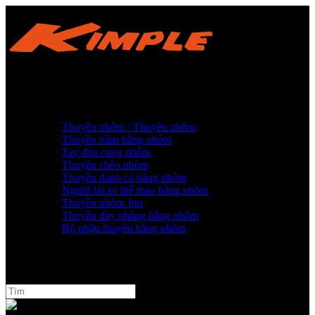
Trang chủ
Về chúng tôi
Sản phẩm
Thuyền nhôm / Thuyền nhôm
Thuyền trầm bằng nhôm
Tay đua cung nhôm
Thuyền chèo nhôm
Thuyền đánh cá bằng nhôm
Người lái xe thể thao bằng nhôm
Thuyền nhôm Jon
Thuyền đáy phẳng bằng nhôm
Bộ phận thuyền bằng nhôm
Tin tức
Kiến thức
Trở thành đại lý
Ngôn ngữ