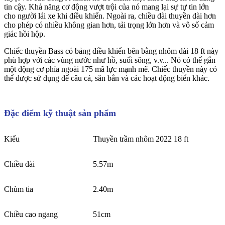
tin cậy. Khả năng cơ động vượt trội của nó mang lại sự tự tin lớn
cho người lái xe khi điều khiển. Ngoài ra, chiều dài thuyền dài hơn
cho phép có nhiều không gian hơn, tải trọng lớn hơn và vô số cảm
giác hồi hộp.
Chiếc thuyền Bass có bảng điều khiển bên bằng nhôm dài 18 ft này
phù hợp với các vùng nước như hồ, suối sông, v.v... Nó có thể gắn
một động cơ phía ngoài 175 mã lực mạnh mẽ. Chiếc thuyền này có
thể được sử dụng để câu cá, săn bắn và các hoạt động biển khác.
Đặc điểm kỹ thuật sản phẩm
Kiểu
Thuyền trầm nhôm 2022 18 ft
Chiều dài
5.57m
Chùm tia
2.40m
Chiều cao ngang
51cm