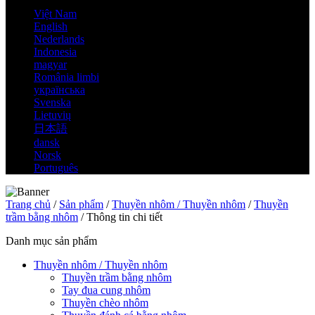
Việt Nam
English
Nederlands
Indonesia
magyar
România limbi
українська
Svenska
Lietuvių
日本語
dansk
Norsk
Português
Trang chủ
/
Sản phẩm
/
Thuyền nhôm / Thuyền nhôm
/
Thuyền
trầm bằng nhôm
/ Thông tin chi tiết
Danh mục sản phẩm
Thuyền nhôm / Thuyền nhôm
Thuyền trầm bằng nhôm
Tay đua cung nhôm
Thuyền chèo nhôm