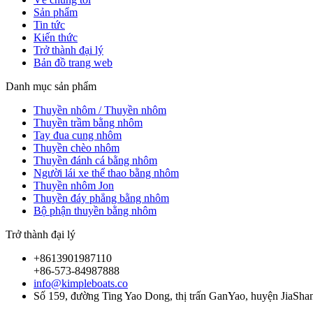
Sản phẩm
Tin tức
Kiến thức
Trở thành đại lý
Bản đồ trang web
Danh mục sản phẩm
Thuyền nhôm / Thuyền nhôm
Thuyền trầm bằng nhôm
Tay đua cung nhôm
Thuyền chèo nhôm
Thuyền đánh cá bằng nhôm
Người lái xe thể thao bằng nhôm
Thuyền nhôm Jon
Thuyền đáy phẳng bằng nhôm
Bộ phận thuyền bằng nhôm
Trở thành đại lý
+8613901987110
+86-573-84987888
info@kimpleboats.co
Số 159, đường Ting Yao Dong, thị trấn GanYao, huyện JiaSha