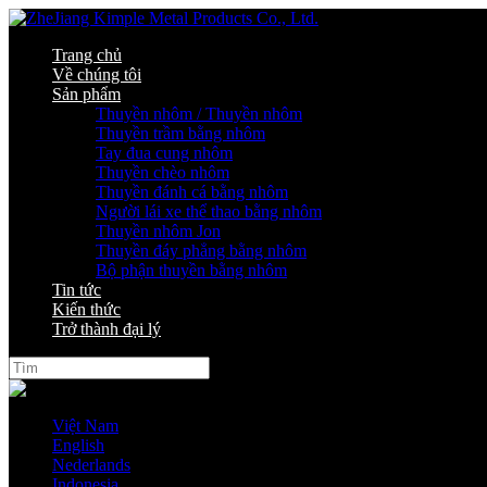
Trang chủ
Về chúng tôi
Sản phẩm
Thuyền nhôm / Thuyền nhôm
Thuyền trầm bằng nhôm
Tay đua cung nhôm
Thuyền chèo nhôm
Thuyền đánh cá bằng nhôm
Người lái xe thể thao bằng nhôm
Thuyền nhôm Jon
Thuyền đáy phẳng bằng nhôm
Bộ phận thuyền bằng nhôm
Tin tức
Kiến thức
Trở thành đại lý
Ngôn ngữ
Việt Nam
English
Nederlands
Indonesia