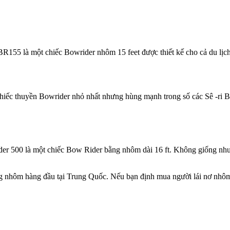
155 là một chiếc Bowrider nhôm 15 feet được thiết kế cho cả du lịch g
hiếc thuyền Bowrider nhỏ nhất nhưng hùng mạnh trong số các Sê -ri BR
ider 500 là một chiếc Bow Rider bằng nhôm dài 16 ft. Không giống nh
ng nhôm hàng đầu tại Trung Quốc. Nếu bạn định mua người lái nơ nhôm