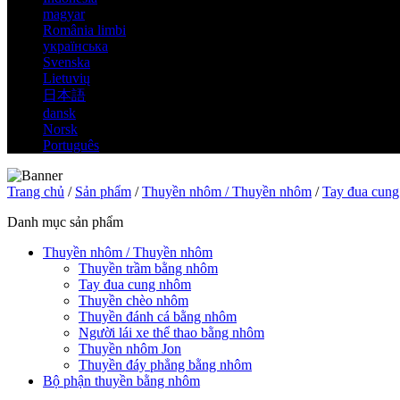
magyar
România limbi
українська
Svenska
Lietuvių
日本語
dansk
Norsk
Português
Trang chủ
/
Sản phẩm
/
Thuyền nhôm / Thuyền nhôm
/
Tay đua cun
Danh mục sản phẩm
Thuyền nhôm / Thuyền nhôm
Thuyền trầm bằng nhôm
Tay đua cung nhôm
Thuyền chèo nhôm
Thuyền đánh cá bằng nhôm
Người lái xe thể thao bằng nhôm
Thuyền nhôm Jon
Thuyền đáy phẳng bằng nhôm
Bộ phận thuyền bằng nhôm